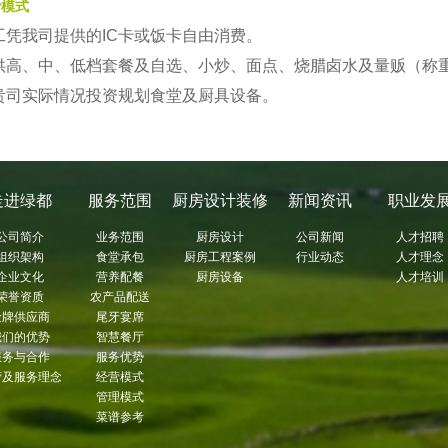
费模式
工凭我司提供的IC卡或饭卡自由消费。
供高、中、低档套餐及自选、小炒、面点、烧腊卤水及量贩（称
贵司实际情况投资规划食堂及厨具设备。
走进绿都
服务范围
厨房设计装修
新闻资讯
职业发
公司简介
业务范围
厨房设计
公司新闻
人才招聘
组织架构
食堂承包
厨房工程案例
行业动态
人才理念
企业文化
营养配餐
厨房设备
人才培训
荣誉资质
农产品配送
金牌供应商
尾牙宴席
我们的优势
智慧餐厅
服务与合作
服务优势
营及服务理念
经营模式
管理模式
菜谱参考