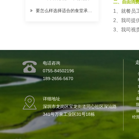
二、自由消
要怎么样选择适合的食堂承包公司
1、就餐员
2、我司提
3、我司视
电话咨询
0755-84502196
189-2656-5670
详细地址
深圳市龙岗区宝龙街道同心社区深汕路
341号万泉工业区31号18栋
经